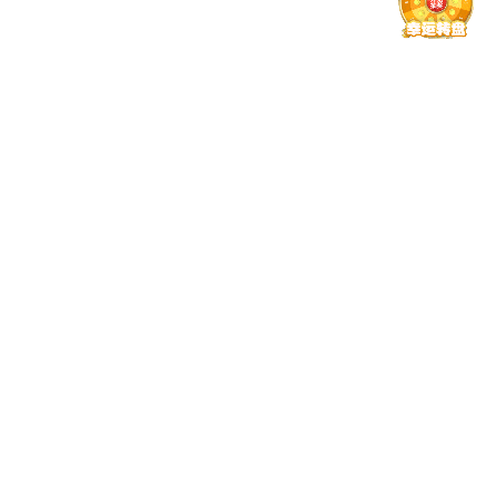
欧冠焦点战本菲卡迎战阿贾克斯快速转换
在欧冠联赛的璀璨星图中，本菲卡与阿贾克斯的相
遇总能点燃战术专家...
2026-07-24