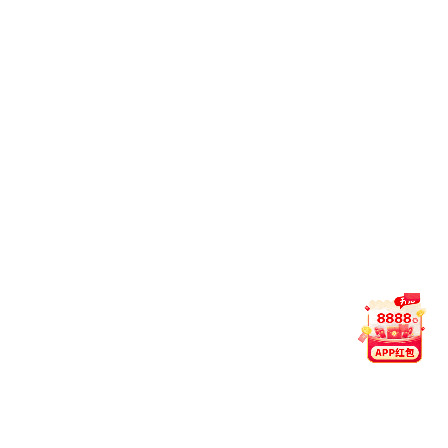
2026世界杯英格兰队对克罗地亚战术打法
足球世界的目光早已悄然转向2026年的北美大陆。
当世界杯的战鼓再...
2026-07-24
G组焦点战新西兰迎战比利时前场支点作