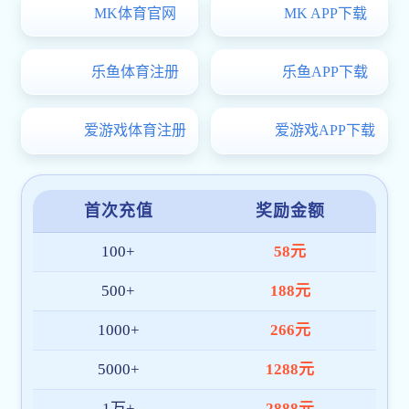
2026-08-07
都灵对阵萨索洛，高点球员使用成关键
2026-08-07
阿德耶米比赛价值：接球身体方向不只看数据
2026-08-07
马德里竞技介绍：比赛风格资料整理：反击速度
2026-08-07
视野布置形成优势以后，下一步最怕哪种犹豫
2026-08-07
世界杯阿利松对阵摩洛哥面对远射的准备可能决定球
队
2026-07-26