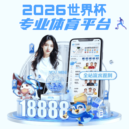
数据平台 · 世界杯体育竞猜彩票 · 高危操作...
热门话题
用户可申请访问、更正或删除个人信息，并关闭非必要授权
功能。
数据